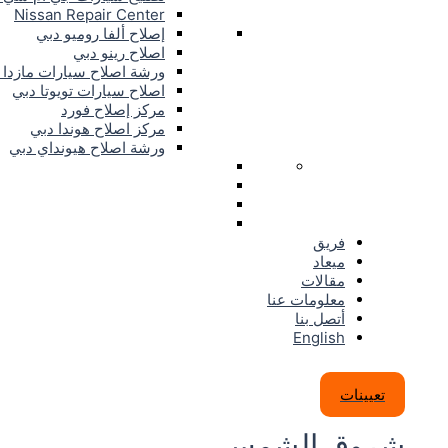
Nissan Repair Center
إصلاح ألفا روميو دبي
اصلاح رينو دبي
ورشة اصلاح سيارات مازدا 
اصلاح سيارات تويوتا دبي
مركز إصلاح فورد
مركز اصلاح هوندا دبي
ورشة اصلاح هيونداي دبي
فريق
ميعاد
مقالات
معلومات عنا
أتصل بنا
English
تعيينات
شروق الشمس