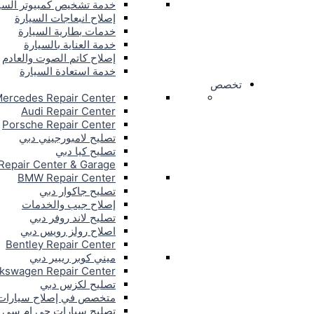
خدمة تشخيص كمبيوتر السي
إصلاح انبعاجات السيارة
خدمات بطارية السيارة
خدمة العناية بالسيارة
إصلاح كاتم الصوت والعادم
خدمة استعادة السيارة
تخصص
ercedes Repair Center
Audi Repair Center
Porsche Repair Center
تصليح لامبورجيني دبي
تصليح كيا دبي
Repair Center & Garage
BMW Repair Center
تصليح جاكوار دبي
إصلاح جيب والخدمات
تصليح لاند روفر دبي
اصلاح رولز رويس دبي
Bentley Repair Center
ميني كوبر ريبير دبي
lkswagen Repair Center
تصليح لكزس دبي
متخصص في إصلاح سيارات إ
تصليح سيارات جي ام سي 