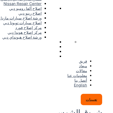
Nissan Repair Center
إصلاح ألفا روميو دبي
اصلاح رينو دبي
ورشة اصلاح سيارات مازدا 
اصلاح سيارات تويوتا دبي
مركز إصلاح فورد
مركز اصلاح هوندا دبي
ورشة اصلاح هيونداي دبي
فريق
ميعاد
مقالات
معلومات عنا
أتصل بنا
English
تعيينات
شروق الشمس