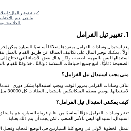
كيفية توفير المال: إصل
ما هي بعض الاحتياطا
الخلاصة: ببعض المعرفة ، يمكنك الحفاظ على سيارتك تعمل بسلاسة لسنوات.
1. تغيير تيل الفرامل
يعد استبدال وسادات الفرامل بمفردها إصلاحًا أساسيًا للسيارة يمكن إجرا
أولاً ، يمكنك توفير المال على تكاليف العمالة عن طريق القيام بالعمل بن
استبدالها ليس بالمهمة الصعبة ، ولكن هناك بعض الأشياء التي تحتاج إلى م
الصحيحة ؛ ثانيًا ، اتبع جميع احتياطات السلامة ؛ وثالثًا ، خذ وقتًا للقيام 
متى يجب استبدال تيل الفرامل؟
تتآكل وسادات الفرامل بمرور الوقت ويجب استبدالها بشكل دوري. عندما 
لاستبدالها. يوصي معظم الميكانيكيين باستبدال البطانات كل 30000 ميل للحفاظ على عمل المكابح بشكل جيد.
كيف يمكنني استبدال تيل الفرامل؟
تعتبر وسادات الفرامل جزءًا أساسيًا من نظام فرملة السيارة. هم ما يخلق
استبدال. استبدالها ليس بالأمر الصعب ، لكن يجب أن يتم ذلك بعناية.
تتمثل الخطوة الأولى في وضع كلتا السيارتين في الوضع المحايد وفصل ا