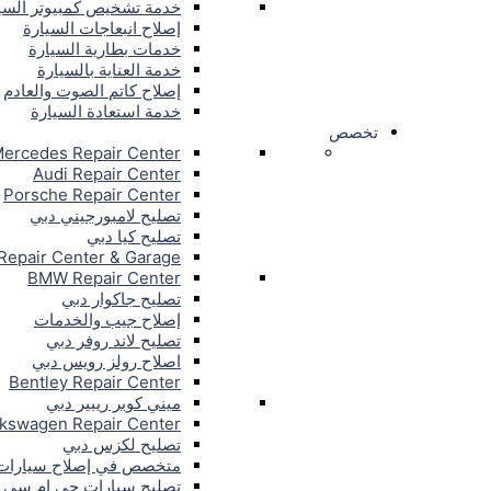
خدمة تشخيص كمبيوتر السي
إصلاح انبعاجات السيارة
خدمات بطارية السيارة
خدمة العناية بالسيارة
إصلاح كاتم الصوت والعادم
خدمة استعادة السيارة
تخصص
ercedes Repair Center
Audi Repair Center
Porsche Repair Center
تصليح لامبورجيني دبي
تصليح كيا دبي
Repair Center & Garage
BMW Repair Center
تصليح جاكوار دبي
إصلاح جيب والخدمات
تصليح لاند روفر دبي
اصلاح رولز رويس دبي
Bentley Repair Center
ميني كوبر ريبير دبي
lkswagen Repair Center
تصليح لكزس دبي
متخصص في إصلاح سيارات إ
تصليح سيارات جي ام سي 