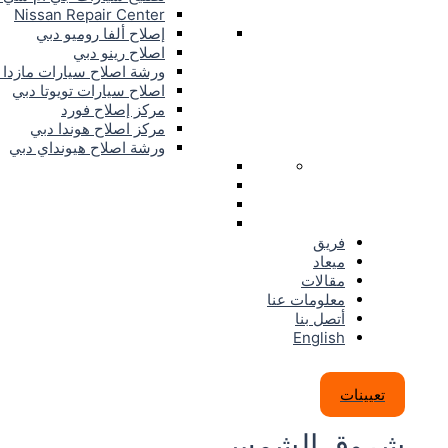
Nissan Repair Center
إصلاح ألفا روميو دبي
اصلاح رينو دبي
ورشة اصلاح سيارات مازدا 
اصلاح سيارات تويوتا دبي
مركز إصلاح فورد
مركز اصلاح هوندا دبي
ورشة اصلاح هيونداي دبي
فريق
ميعاد
مقالات
معلومات عنا
أتصل بنا
English
تعيينات
شروق الشمس