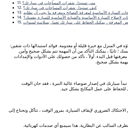
متى تستبدل شفرات المساحات في سيارتك؟
كيف تستبدل شفرات المساحات في سيارتك؟
احات السيارة الأساسية لمعرفة النصائح ومعرفة ما يجب أن تطلبه
ت لإصلاح السيارة الأساسية والصيانة الأساسية للسيارة بنفسك؟
ؤه في المنزل مع خبرة قليلة أو معدومة. فوائد استبدالها ذات شقين:
فسك ؛ ثانيًا ، يمكنك التأكد من أن المهمة تتم بشكل صحيح وآمن.
عرفتها قبل البدء. أولاً ، تأكد من حصولك على الأدوات والإمدادات
بالمهمة بشكل صحيح.
تبدأ سيارتك في إصدار ضوضاء عالية النبرة ، فقد حان الوقت
 الاحتكاك الضروري لإيقاف السيارة. بمرور الوقت ، تتآكل وتحتاج إلى
لطرف السالب عن البطارية. هذا سيمنع أي صدمات كهربائية.